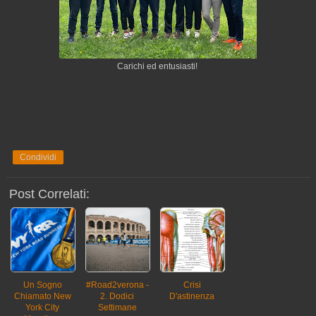
Carichi ed entusiasti!
Condividi
Post Correlati:
Un Sogno
#road2verona -
Crisi
Chiamato New
2. Dodici
D'astinenza
York City
Settimane