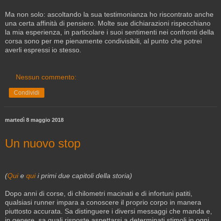
Ma non solo: ascoltando la sua testimonianza ho riscontrato anche
una certa affinità di pensiero. Molte sue dichiarazioni rispecchiano
la mia esperienza, in particolare i suoi sentimenti nei confronti della
corsa sono per me pienamente condivisibili, al punto che potrei
averli espressi io stesso.
Nessun commento:
Condividi
martedì 8 maggio 2018
Un nuovo stop
(
Qui
e
qui
i primi due capitoli della storia)
Dopo anni di corse, di chilometri macinati e di infortuni patiti,
qualsiasi runner impara a conoscere il proprio corpo in manera
piuttosto accurata. Sa distinguere i diversi messaggi che manda e,
in genere, sa quali risposte aspettarsi a determinati stimoli in ogni