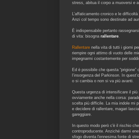
stress, abitua il corpo a muoversi e a
L’affaticamento cronico e le difficol
Anzi col tempo sono destinate ad au
È indispensabile pertanto rassegnars
di vita: bisogna
rallentare
.
Rallentare
nella vita di tutti i giorni 
riempire ogni attimo di vuoto delle 
impegnarmi costantemente per soddisfa
Ed è possibile che questa “prigione” 
l’insorgenza del Parkinson. In quest’
o si cambia o non si va più avanti.
Questa urgenza di intensificare il più 
ovviamente anche nella corsa: parad
scelta più difficile. La mia indole m
e decidere di rallentare, magari lasci
gareggiare.
In questo modo però c'è il rischio che
controproducente. Anziché darmi ener
sfogo diventa l'ennesima fonte di str