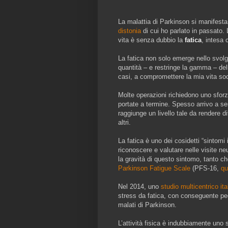
La malattia di Parkinson si manifest
distonia
di cui ho parlato in passato.
vita è senza dubbio la
fatica
, intesa 
La fatica non solo emerge nello svol
quantità – e restringe la gamma – dell
casi, a compromettere la mia vita soc
Molte operazioni richiedono uno sfor
portate a termine. Spesso arrivo a se
raggiunge un livello tale da rendere d
altri.
La fatica è uno dei cosidetti “sintomi i
riconoscere e valutare nelle visite n
la gravità di questo sintomo, tanto c
Parkinson Fatigue Scale
(PFS-16,
qu
Nel 2014, uno
studio multicentrico ita
stress da fatica, con conseguente pegg
malati di Parkinson.
L’attività fisica è indubbiamente uno 