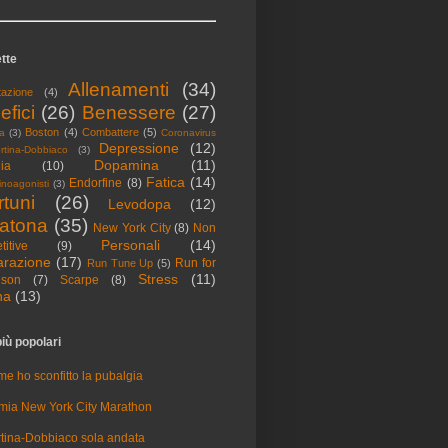
tte
Allenamenti
(34)
tazione
(4)
efici
(26)
Benessere
(27)
Boston
(4)
Combattere
(5)
a
(3)
Coronavirus
Depressione
(12)
rtina-Dobbiaco
(3)
Dopamina
(11)
ia
(10)
Fatica
(14)
Endorfine
(8)
noagonisti
(3)
rtuni
(26)
Levodopa
(12)
atona
(35)
New York City
(8)
Non
Personali
(14)
itive
(9)
arazione
(17)
Run for
Run Tune Up
(5)
Stress
(11)
nson
(7)
Scarpe
(8)
na
(13)
iù popolari
e ho sconfitto la pubalgia
mia New York City Marathon
tina-Dobbiaco sola andata