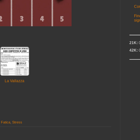
Cor
Fin
sig
21K:
0
42K:
0
La Vallazza
,
Fatica
,
Stress