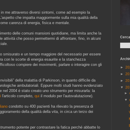
a in me attraverso diversi sintomi, come ad esempio la
 L’aspetto che impatta maggiormente sulla mia qualità della
come carenza di energia, fisica e mentale.
gimento delle comuni mansioni quotidiane, ma limita anche la
Cerca
e attività che posso permettermi di affrontare, fino, in alcuni
iale.
zo smisurato e un tempo maggiore del necessario per essere
Archi
ra con le scorte di energia esaurite e la stanchezza
ifficoltoso compiere dei movimenti, parlare o interagire con gli
►
20
►
20
nvisibili” della malattia di Parkinson, in quanto difficile da
►
20
eurologiche ambulatoriali. Eppure molti studi hanno evidenziato
▼
20
he nel 2004 è stato creato uno strumento per misurarla: la
►
i
l'articolo completo,
qui
il modulo per l'autovalutazione).
▼
liano
condotto su 400 pazienti ha rilevato la presenza di
ioramento della qualità della vita, in circa un terzo dei
strumento potente per contrastare la fatica perché abbatte lo