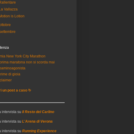
Rallentare
La Vallazza
Motion is Lotion
ottobre
settembre
idenza
mia New York City Marathon
prima maratona non si scorda mai
paminoagonista
rime di gioia
claimer
i un post a caso ↻
 intervista su
Il Resto del Carlino
 intervista su
L'Arena di Verona
 intervista su
Running Experience