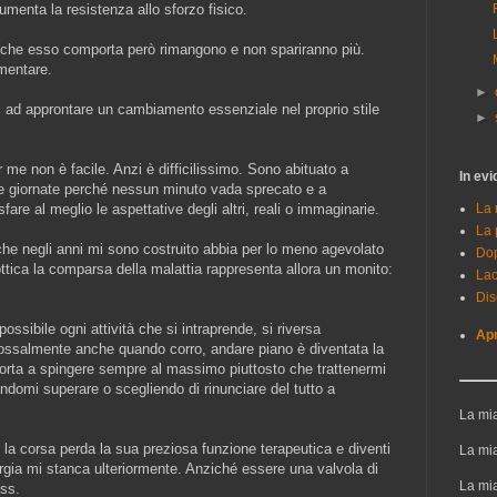
umenta la resistenza allo sforzo fisico.
tà che esso comporta però rimangono e non spariranno più.
mentare.
►
i ad approntare un cambiamento essenziale nel proprio stile
►
per me non è facile. Anzi è difficilissimo. Sono abituato a
In ev
mie giornate perché nessun minuto vada sprecato e a
La 
re al meglio le aspettative degli altri, reali o immaginarie.
La 
che negli anni mi sono costruito abbia per lo meno agevolato
Do
ottica la comparsa della malattia rappresenta allora un monito:
Lac
Dis
possibile ogni attività che si intraprende, si riversa
Apr
ossalmente anche quando corro, andare piano è diventata la
i porta a spingere sempre al massimo piuttosto che trattenermi
andomi superare o scegliendo di rinunciare del tutto a
La mia
 la corsa perda la sua preziosa funzione terapeutica e diventi
La mia
gia mi stanca ulteriormente. Anziché essere una valvola di
La mia
ess.