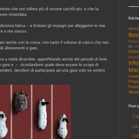
ente che non tollera più di essere sacrificato, e che la
ssere rimandata.
Etiche
dissima fatica – a limitare gli impegni per alleggerire le mie
Alimen
re a me stesso.
Ben
Bologn
are anche con la corsa, non tanto il volume di carico che non
(3)
Co
 di allenamenti e gare.
Diston
Dopami
a a metà dicembre, approfittando anche del periodo di ferie
Info
le gare e – ricordandomi quale deve essere lo scopo di
Mar
enderò, deciderò di partecipare ad una gara solo se sentirò
compet
Prep
Parki
Vero
Post p
Com
La 
Cor