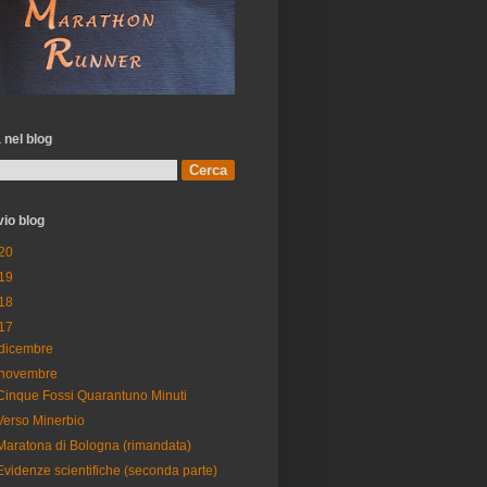
 nel blog
vio blog
20
19
18
17
dicembre
novembre
Cinque Fossi Quarantuno Minuti
Verso Minerbio
Maratona di Bologna (rimandata)
Evidenze scientifiche (seconda parte)