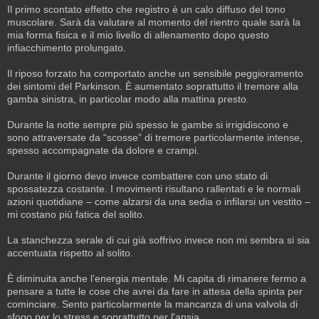
Il primo scontato effetto che registro è un calo diffuso del tono
muscolare. Sarà da valutare al momento del rientro quale sarà la
mia forma fisica e il mio livello di allenamento dopo questo
infiacchimento prolungato.
Il riposo forzato ha comportato anche un sensibile peggioramento
dei sintomi del Parkinson. È aumentato soprattutto il tremore alla
gamba sinistra, in particolar modo alla mattina presto.
Durante la notte sempre più spesso le gambe si irrigidiscono e
sono attraversate da “scosse” di tremore particolarmente intense,
spesso accompagnate da dolore e crampi.
Durante il giorno devo invece combattere con uno stato di
spossatezza costante. I movimenti risultano rallentati e le normali
azioni quotidiane – come alzarsi da una sedia o infilarsi un vestito –
mi costano più fatica del solito.
La stanchezza serale di cui già soffrivo invece non mi sembra si sia
accentuata rispetto al solito.
È diminuita anche l'energia mentale. Mi capita di rimanere fermo a
pensare a tutte le cose che avrei da fare in attesa della spinta per
cominciare. Sento particolarmente la mancanza di una valvola di
sfogo per lo stress e soprattutto per l'ansia.