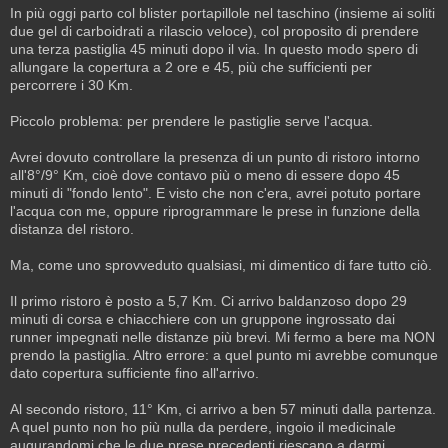
In più oggi parto col blister portapillole nel taschino (insieme ai soliti
due gel di carboidrati a rilascio veloce), col proposito di prendere
una terza pastiglia 45 minuti dopo il via. In questo modo spero di
allungare la copertura a 2 ore e 45, più che sufficienti per
percorrere i 30 Km.
Piccolo problema: per prendere le pastiglie serve l'acqua.
Avrei dovuto controllare la presenza di un punto di ristoro intorno
all'8°/9° Km, cioè dove contavo più o meno di essere dopo 45
minuti di "fondo lento". E visto che non c'era, avrei potuto portare
l'acqua con me, oppure riprogrammare le prese in funzione della
distanza del ristoro.
Ma, come uno sprovveduto qualsiasi, mi dimentico di fare tutto ciò.
Il primo ristoro è posto a 5,7 Km. Ci arrivo baldanzoso dopo 29
minuti di corsa e chiacchiere con un gruppone ingrossato dai
runner impegnati nelle distanze più brevi. Mi fermo a bere ma NON
prendo la pastiglia. Altro errore: a quel punto mi avrebbe comunque
dato copertura sufficiente fino all'arrivo.
Al secondo ristoro, 11° Km, ci arrivo a ben 57 minuti dalla partenza.
A quel punto non ho più nulla da perdere, ingoio il medicinale
augurandomi che le due prese precedenti riescano a darmi