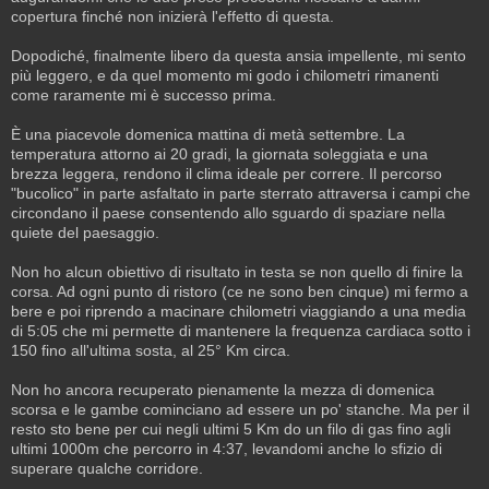
copertura finché non inizierà l'effetto di questa.
Dopodiché, finalmente libero da questa ansia impellente, mi sento
più leggero, e da quel momento mi godo i chilometri rimanenti
come raramente mi è successo prima.
È una piacevole domenica mattina di metà settembre. La
temperatura attorno ai 20 gradi, la giornata soleggiata e una
brezza leggera, rendono il clima ideale per correre. Il percorso
"bucolico" in parte asfaltato in parte sterrato attraversa i campi che
circondano il paese consentendo allo sguardo di spaziare nella
quiete del paesaggio.
Non ho alcun obiettivo di risultato in testa se non quello di finire la
corsa. Ad ogni punto di ristoro (ce ne sono ben cinque) mi fermo a
bere e poi riprendo a macinare chilometri viaggiando a una media
di 5:05 che mi permette di mantenere la frequenza cardiaca sotto i
150 fino all'ultima sosta, al 25° Km circa.
Non ho ancora recuperato pienamente la mezza di domenica
scorsa e le gambe cominciano ad essere un po' stanche. Ma per il
resto sto bene per cui negli ultimi 5 Km do un filo di gas fino agli
ultimi 1000m che percorro in 4:37, levandomi anche lo sfizio di
superare qualche corridore.